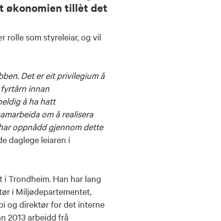
art økonomien tillèt det
 rolle som styreleiar, og vil
ben. Det er eit privilegium å
 fyrtårn innan
eldig å ha hatt
samarbeida om å realisera
t har oppnådd gjennom dette
e daglege leiaren i
et i Trondheim. Han har lang
tør i Miljødepartementet,
i og direktør for det interne
n 2013 arbeidd frå