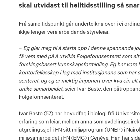
skal utvidast til heiltidsstilling så sn
Frå same tidspunkt går underteikna over i ei ordinær
ikkje lenger vera arbeidande styreleiar.
–
Eg gler meg til å starta opp i denne spennande job
få vera med på å utvikla Folgefonnsenteret som eit
forskingsbasert kunnskapsformidling. Eg har vore h
kontorfellesskap i lag med institusjonane som har 
senteret, og eg er mektig imponert over kva ein al
unike samarbeidet,
seier Ivar Baste, den påtroppand
Folgefonnsenteret.
Ivar Baste (57) har hovudfag i biologi frå Universit
erfaring som leiar, mellom anna som avdelingsdirek
utgreiingssjef i FN sitt miljøprogram (UNEP) i Nairob
miljøsamarbeidet i FN (EMG) i Genève. Han har sida