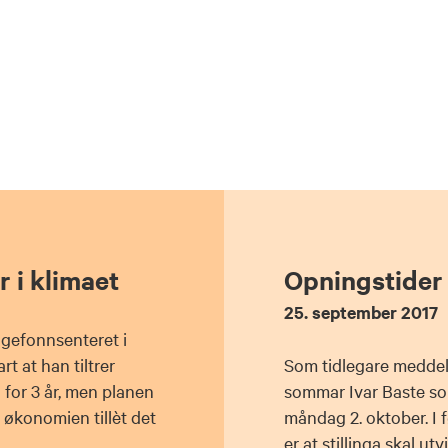
 i klimaet
Opningstider
25. september 2017
olgefonnsenteret i
t at han tiltrer
Som tidlegare meddelt 
g for 3 år, men planen
sommar Ivar Baste som 
rt økonomien tillèt det
måndag 2. oktober. I f
er at stillinga skal utv