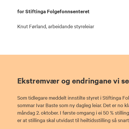
for Stiftinga Folgefonnsenteret
Knut Førland, arbeidande styreleiar
Ekstremvær og endringane vi ser
Som tidlegare meddelt innstilte styret i Stiftinga F
sommar Ivar Baste som ny dagleg leiar. Det er no klar
måndag 2. oktober. I første omgang i ei 50 % stillin
er at stillinga skal utvidast til heiltidsstilling så sna