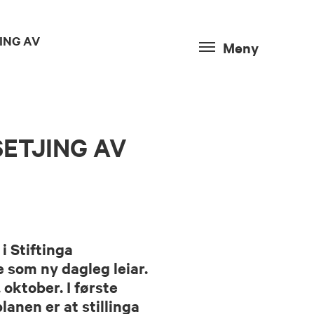
ING AV
Meny
SETJING AV
i Stiftinga
 som ny dagleg leiar.
 oktober. I første
planen er at stillinga