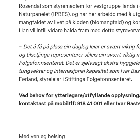
Rosendal som styremedlem for vestgruppe-landa i 
Naturpanelet (IPBES), og har her arbeidd med å u
mangfaldet av livet på kloden (biomangfald) og korl
Han vil intill vidare halda fram med dette styreverve
–
Det å få på plass ein dagleg leiar er svært viktig f
og tilsetjinga representerer såleis ein svært viktig m
Folgefonnsenteret. Det er sjølvsagt ekstra hyggjeleg
tungvektar og internasjonal kapasitet som Ivar Baste 
Førland, styreleiar i Stiftinga Folgefonnsenteret.
Ved behov for ytterlegare/utfyllande opplysning
kontaktast på mobiltlf: 918 41 001 eller Ivar Bas
Med venleg helsing