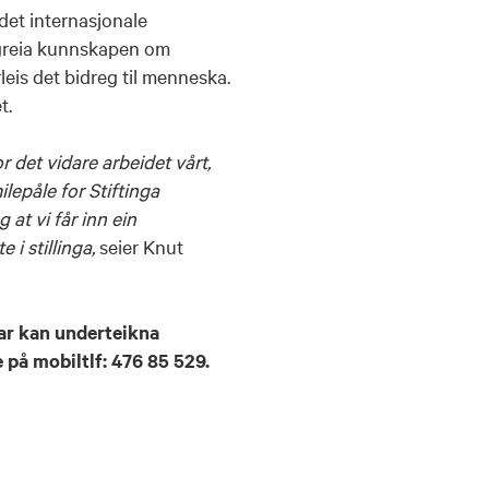
det internasjonale
tgreia kunnskapen om
eis det bidreg til menneska.
t.
or det vidare arbeidet vårt,
ilepåle for Stiftinga
 at vi får inn ein
i stillinga,
seier Knut
ar kan underteikna
te på mobiltlf: 476 85 529.