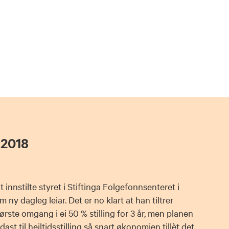
 2018
innstilte styret i Stiftinga Folgefonnsenteret i
ny dagleg leiar. Det er no klart at han tiltrer
ørste omgang i ei 50 % stilling for 3 år, men planen
idast til heiltidsstilling så snart økonomien tillèt det