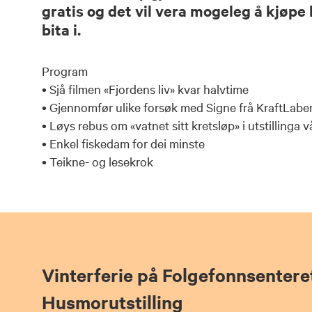
gratis og det vil vera mogeleg å kjøpe 
bita i.
Program
• Sjå filmen «Fjordens liv» kvar halvtime
• Gjennomfør ulike forsøk med Signe frå KraftLabe
• Løys rebus om «vatnet sitt kretsløp» i utstillinga v
• Enkel fiskedam for dei minste
• Teikne- og lesekrok
Vinterferie på Folgefonnsentere
Husmorutstilling