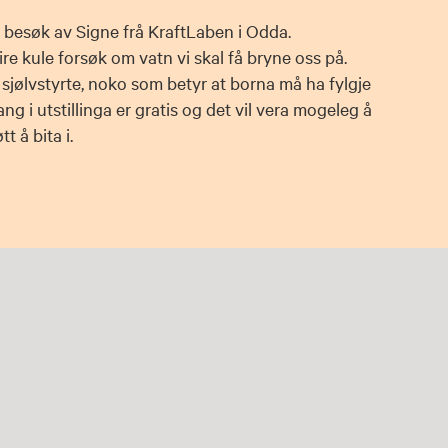
i besøk av Signe frå KraftLaben i Odda.
re kule forsøk om vatn vi skal få bryne oss på.
 sjølvstyrte, noko som betyr at borna må ha fylgje
g i utstillinga er gratis og det vil vera mogeleg å
t å bita i.