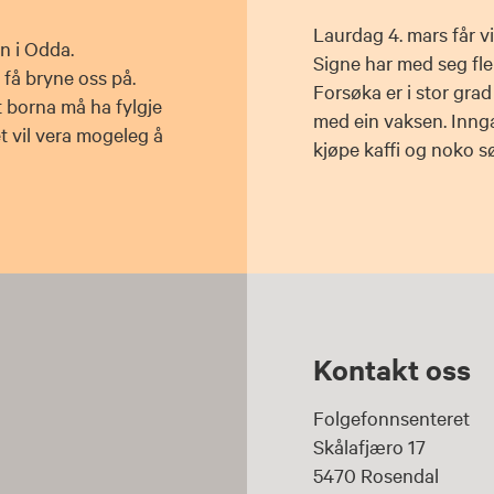
Laurdag 4. mars får v
n i Odda.
Signe har med seg flei
 få bryne oss på.
Forsøka er i stor grad
t borna må ha fylgje
med ein vaksen. Inngan
et vil vera mogeleg å
kjøpe kaffi og noko søt
Kontakt oss
Folgefonnsenteret
Skålafjæro 17
5470 Rosendal