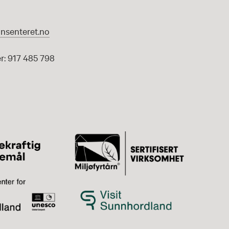
nsenteret.no
: 917 485 798