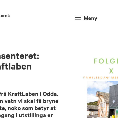
eret:
Meny
nsenteret:
aftlaben
frå KraftLaben i Odda.
m vatn vi skal få bryne
rte, noko som betyr at
gang i utstillinga er