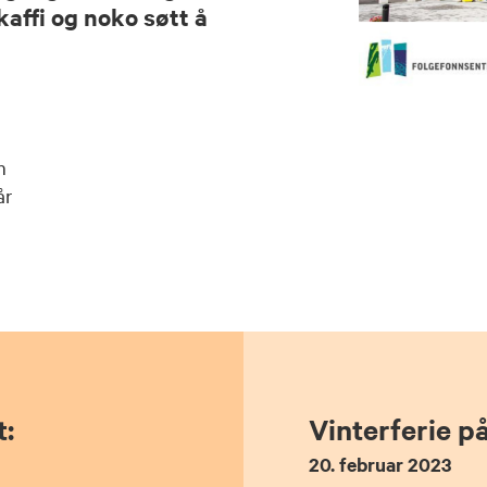
kaffi og noko søtt å
n
år
t:
Vinterferie p
20. februar 2023