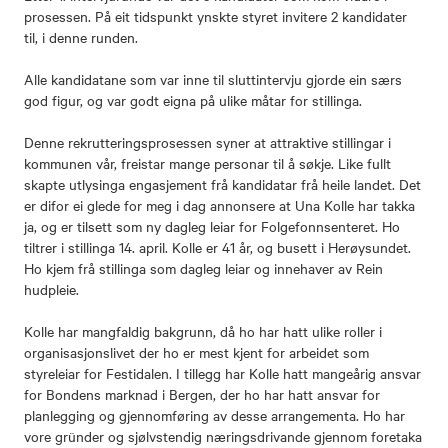
prosessen. På eit tidspunkt ynskte styret invitere 2 kandidater
til, i denne runden.
Alle kandidatane som var inne til sluttintervju gjorde ein særs
god figur, og var godt eigna på ulike måtar for stillinga.
Denne rekrutteringsprosessen syner at attraktive stillingar i
kommunen vår, freistar mange personar til å søkje. Like fullt
skapte utlysinga engasjement frå kandidatar frå heile landet. Det
er difor ei glede for meg i dag annonsere at Una Kolle har takka
ja, og er tilsett som ny dagleg leiar for Folgefonnsenteret. Ho
tiltrer i stillinga 14. april. Kolle er 41 år, og busett i Herøysundet.
Ho kjem frå stillinga som dagleg leiar og innehaver av Rein
hudpleie.
Kolle har mangfaldig bakgrunn, då ho har hatt ulike roller i
organisasjonslivet der ho er mest kjent for arbeidet som
styreleiar for Festidalen. I tillegg har Kolle hatt mangeårig ansvar
for Bondens marknad i Bergen, der ho har hatt ansvar for
planlegging og gjennomføring av desse arrangementa. Ho har
vore gründer og sjølvstendig næringsdrivande gjennom foretaka