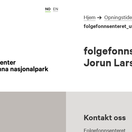
NO
EN
Hjem
Opningstide
folgefonnsenteret_ut
folgefonns
Jorun Lar
Kontakt oss
Folgefonnsenteret